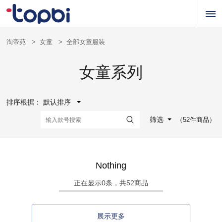
淘帝苑
>
女童
>
全部女童服装
女童系列
排序根据：
默认排序
筛选
（52件商品）
Nothing
正在显示
0
条，共52商品
展示更多