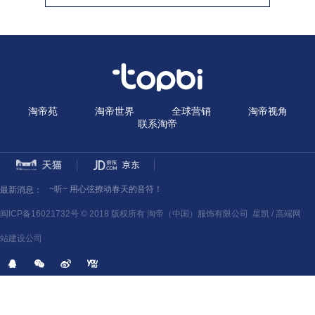
淘帝苑
淘帝世界
全球营销
淘帝视角
联系淘帝
~听~ 用心弦撩动春天的音符！
~听~ 用心弦撩动春天的音符！
最新消息：
~听~ 用心弦撩动春天的音符！
闽ICP备16021732号 © 2018 版权所有 淘帝（中国）服饰有限公司
星凯 /
高端网
站建设公司