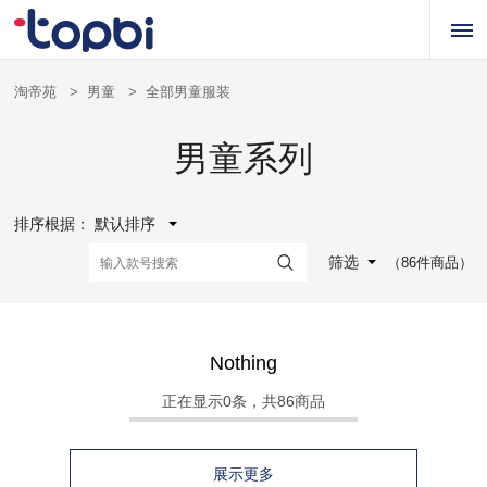
淘帝苑
>
男童
>
全部男童服装
男童系列
排序根据：
默认排序
筛选
（86件商品）
Nothing
正在显示
0
条，共86商品
展示更多