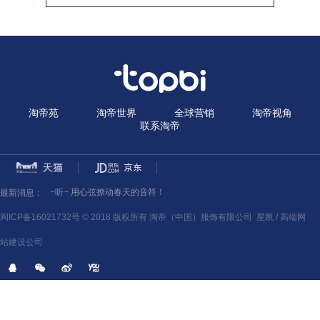
淘帝苑
淘帝世界
全球营销
淘帝视角
联系淘帝
~听~ 用心弦撩动春天的音符！
~听~ 用心弦撩动春天的音符！
最新消息：
~听~ 用心弦撩动春天的音符！
闽ICP备16021732号 © 2018 版权所有 淘帝（中国）服饰有限公司
星凯 /
高端网
站建设公司